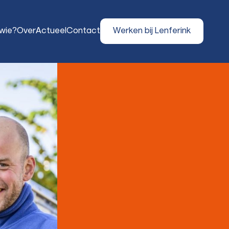
 wie?
Over
Actueel
Contact
Werken bij Lenferink