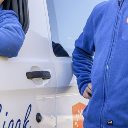
e
rden
e
 knop.