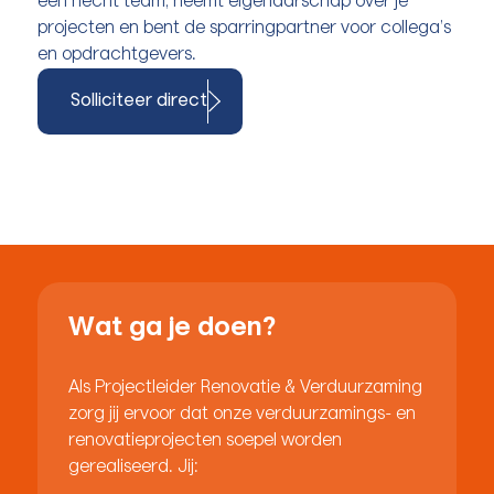
een hecht team, neemt eigenaarschap over je
projecten en bent de sparringpartner voor collega’s
en opdrachtgevers.
Solliciteer direct
Wat ga je doen?
Als Projectleider Renovatie & Verduurzaming
zorg jij ervoor dat onze verduurzamings- en
renovatieprojecten soepel worden
gerealiseerd. Jij: